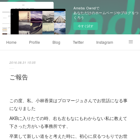
Ameba Owndで
あなただけのホームページやブログをつ
くろう
今すぐ試す
Home
Profile
Blog
Twitter
Instagram
Weibo
Gallery
2016.08.31 15:05
ご報告
この度、私、小林香菜はプロマージュさんでお世話になる事
になりました
AKBに入りたての時、右も左もなにもわからない私に教えて
下さった方がいる事務所です、
卒業して新しい道をと考えた時に、初心に戻るつもりでお世